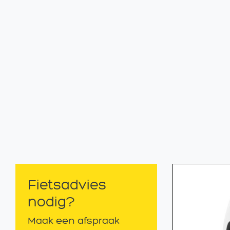
Fietsadvies
nodig?
Maak een afspraak