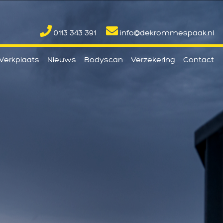
0113 343 391
info@dekrommespaak.nl
erkplaats
Nieuws
Bodyscan
Verzekering
Contact