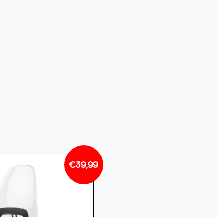
€
39,99