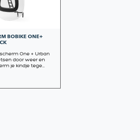
M BOBIKE ONE+
CK
dscherm One + Urban
ietsen door weer en
m je kindje tege....