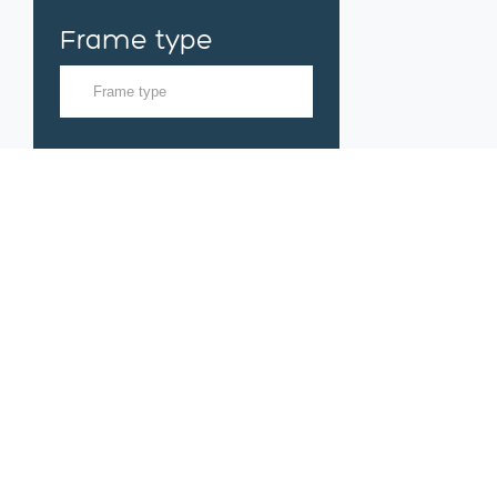
Frame type
Framemaat
Filter