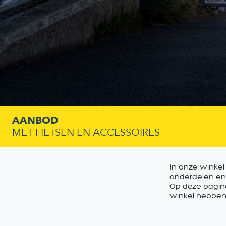
AANBOD
MET FIETSEN EN ACCESSOIRES
In onze winkel
onderdelen en
Op deze pagina
winkel hebben