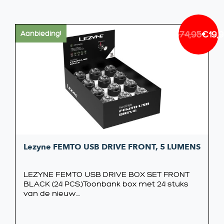
€
374,95
€
19,
Aanbieding!
Oorsp
Huidi
prijs
prijs
was:
is:
€374,
€19,95
Lezyne FEMTO USB DRIVE FRONT, 5 LUMENS
LEZYNE FEMTO USB DRIVE BOX SET FRONT
BLACK (24 PCS.)Toonbank box met 24 stuks
van de nieuw....