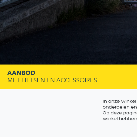
AANBOD
MET FIETSEN EN ACCESSOIRES
In onze winkel
onderdelen en
Op deze pagina
winkel hebben