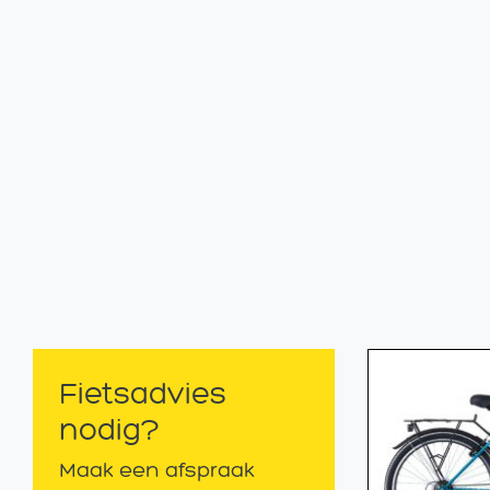
Fietsadvies
nodig?
Maak een afspraak