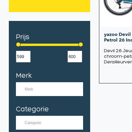
yazoo Devil
Prijs
Petrol 26 I
Devil 2.6 Je
chroom-petr
Derailleurver
Merk
Categorie