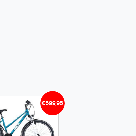
€
599,95