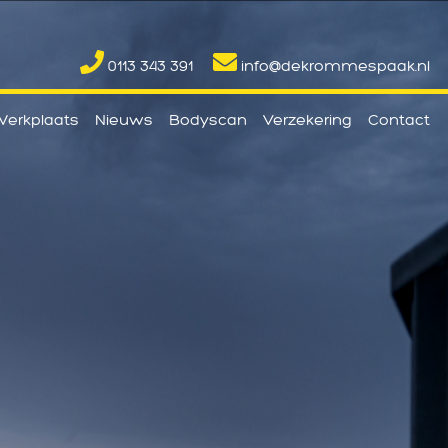
0113 343 391
info@dekrommespaak.nl
erkplaats
Nieuws
Bodyscan
Verzekering
Contact