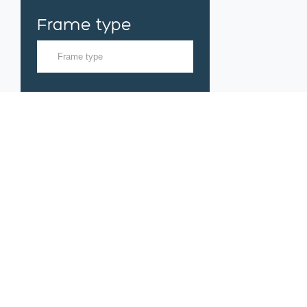
Frame type
Framemaat
Filter