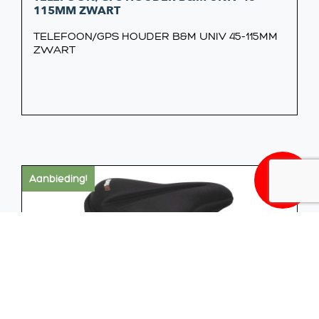
115MM ZWART
TELEFOON/GPS HOUDER B&M UNIV 45-115MM
ZWART
17,95
Aanbieding!
Oorsp
Huidi
prijs
prijs
was:
is:
€17,99
€17,95