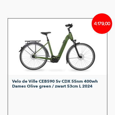
4.179,00
Velo de Ville CEB590 5v CDX 55nm 400wh
Dames Olive green / zwart 53cm L 2024