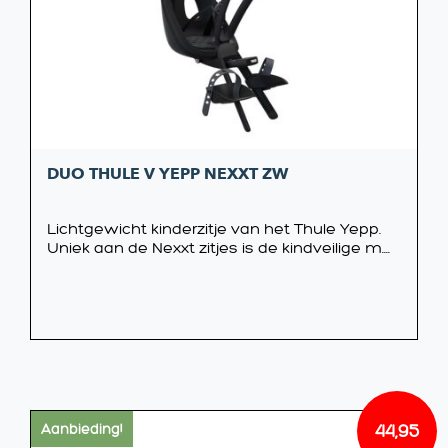
DUO THULE V YEPP NEXXT ZW
Lichtgewicht kinderzitje van het Thule Yepp.
Uniek aan de Nexxt zitjes is de kindveilige m....
44,95
Aanbieding!
Oorsp
Huidi