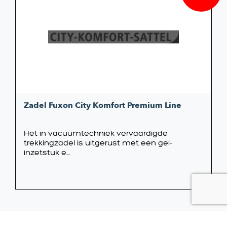
prijs
prijs
was:
is:
€44,99
€44,95
Zadel Fuxon City Komfort Premium Line
Het in vacuümtechniek vervaardigde
trekkingzadel is uitgerust met een gel-
inzetstuk e....