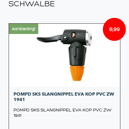
SCHWALBE
8,99
Aanbieding!
Oorsp
Huidi
prijs
prijs
was:
is:
€9,99.
€8,99
POMPD SKS SLANGNIPPEL EVA KOP PVC ZW
1941
POMPD SKS SLANGNIPPEL EVA KOP PVC ZW
1941