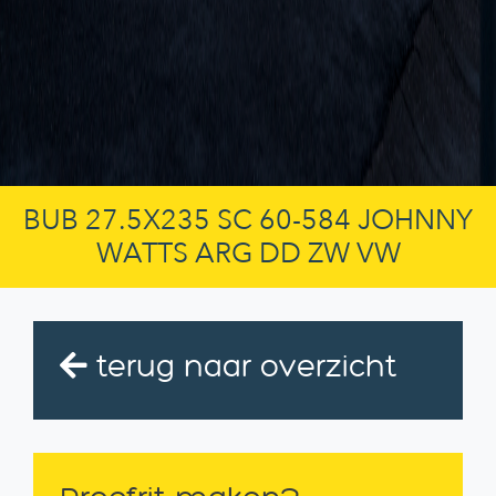
BUB 27.5X235 SC 60-584 JOHNNY
WATTS ARG DD ZW VW
terug naar overzicht