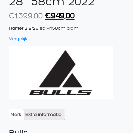
28″ 58cm 2022
Oorspronkelijke
Huidige
€
1.399,00
€
949,00
prijs
prijs
Harrier 2 Er28 sc Fh58cm diam
was:
is:
Vergelijk
€1.399,00.
€949,00.
Merk
Extra informatie
Bulls