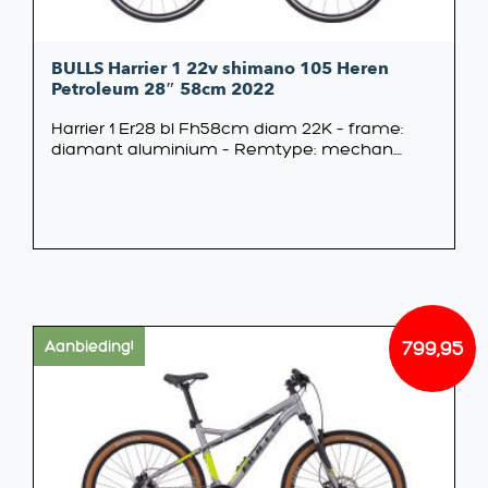
BULLS Harrier 1 22v shimano 105 Heren
Petroleum 28″ 58cm 2022
Harrier 1 Er28 bl Fh58cm diam 22K – frame:
diamant aluminium – Remtype: mechan....
799,95
Aanbieding!
Oorsp
Huidi
prijs
prijs
was:
is:
€899,
€799,