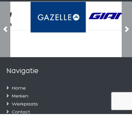
Previous
Ne
Navigatie
Home
Merken
Werkplaats
Contact
Privacy Policy