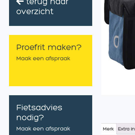
terug naar
overzicht
Proefrit maken?
Maak een afspraak
Fietsadvies
nodig?
Maak een afspraak
Merk
Extra i