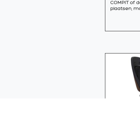
COMPIT of 
plaatsen, mo
DUO THULE