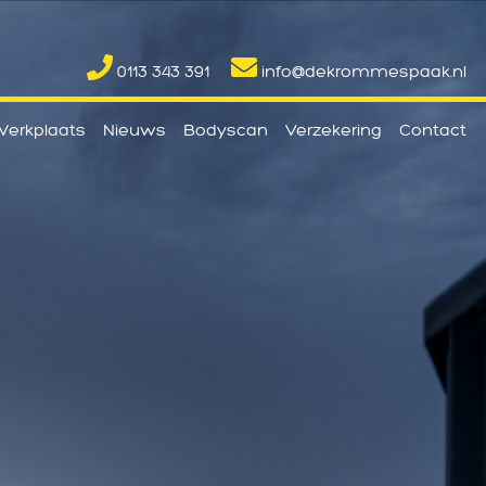
0113 343 391
info@dekrommespaak.nl
erkplaats
Nieuws
Bodyscan
Verzekering
Contact