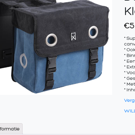
Kl
€
5
* Su
can
* Oo
* Bi
* Ee
* Ex
* Vo
* Ge
* Me
* Inh
Verge
WIL
nformatie