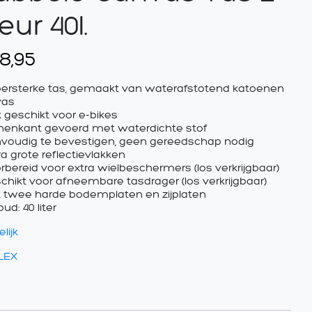
eur 40l.
8,95
persterke tas, gemaakt van waterafstotend katoenen
vas
k geschikt voor e-bikes
nnenkant gevoerd met waterdichte stof
nvoudig te bevestigen, geen gereedschap nodig
tra grote reflectievlakken
orbereid voor extra wielbeschermers (los verkrijgbaar)
schikt voor afneembare tasdrager (los verkrijgbaar)
t twee harde bodemplaten en zijplaten
oud: 40 liter
lijk
LEX