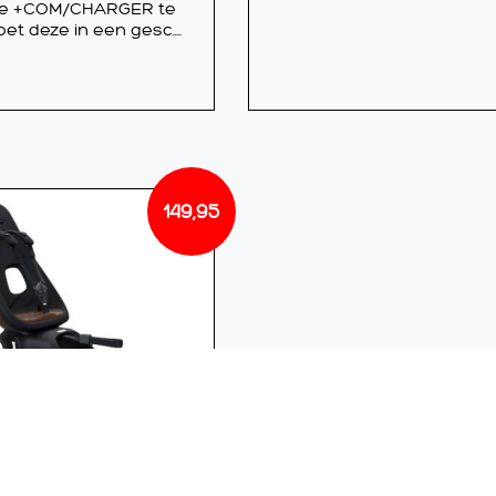
de +COM/CHARGER te
et deze in een gesc....
149,95
 A YEPP NEXXT BR