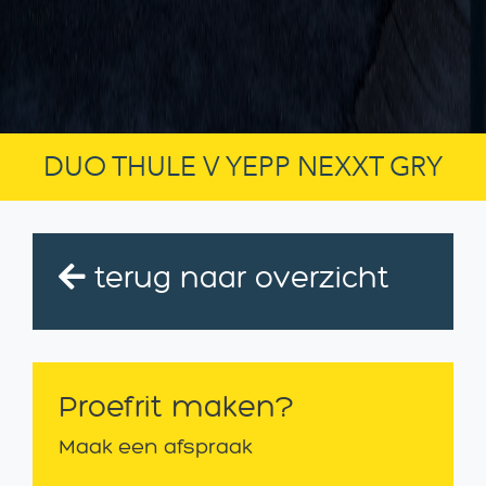
DUO THULE V YEPP NEXXT GRY
terug naar overzicht
Proefrit maken?
Maak een afspraak