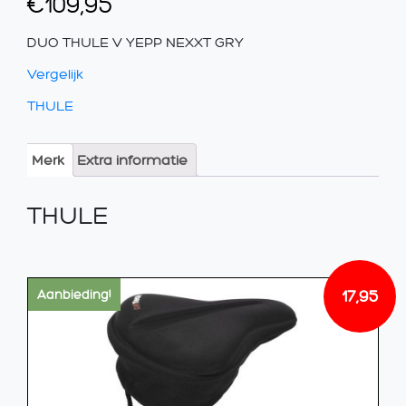
€
109,95
DUO THULE V YEPP NEXXT GRY
Vergelijk
THULE
Merk
Extra informatie
THULE
17,95
Aanbieding!
Oorsp
Huidi
prijs
prijs
was:
is:
€17,99
€17,95