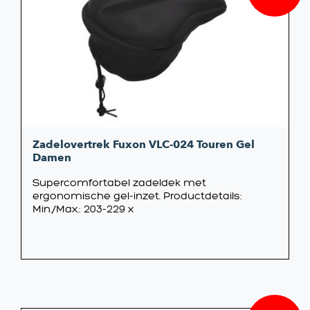
prijs
prijs
was:
is:
€17,99
€17,95
Zadelovertrek Fuxon VLC-024 Touren Gel
Damen
Supercomfortabel zadeldek met
ergonomische gel-inzet. Productdetails:
Min./Max.: 203-229 x