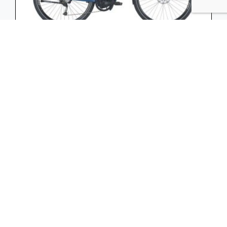
BULLS Lacuba EVO 9 75nm 925wh Mixed
Steel Blue Matt 28 Inch 50cm M 2024
Lacuba EVO 9 Volwassen fiets 28 Inch staal
blauw-mat M Diamant Derailleurversnelling 9
ver
3.399,00