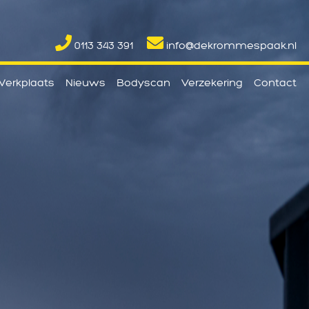
0113 343 391
info@dekrommespaak.nl
erkplaats
Nieuws
Bodyscan
Verzekering
Contact