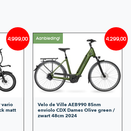
4.999,00
4.299,00
Aanbieding!
Oorspronkelijke
Huidige
Oorsp
Huidi
prijs
prijs
prijs
prijs
was:
is:
was:
is:
€6.583,70.
€4.999,00.
€4.939
€4.299
 vario
Velo de Ville AEB990 85nm
ck matt
enviolo CDX Dames Olive green /
zwart 48cm 2024