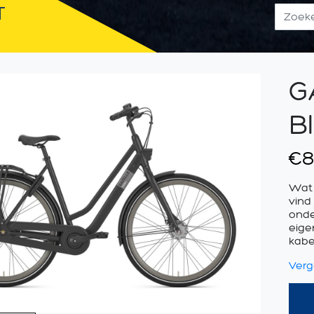
T
G
B
€
8
Wat 
vind
onde
eige
kabe
Verge