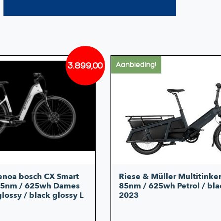
3.899,00
Aanbieding!
Oorspronkelijke
Huidige
prijs
prijs
was:
is:
€6.189,00.
€3.899,00.
enoa bosch CX Smart
Riese & Müller Multitinker
85nm / 625wh Dames
85nm / 625wh Petrol / bla
lossy / black glossy L
2023