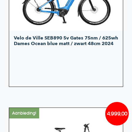
Velo de Ville SEB890 5v Gates 75nm / 625wh
Dames Ocean blue matt / zwart 48cm 2024
4.999,00
Aanbieding!
Oorsp
Huidi
prijs
prijs
was:
is: