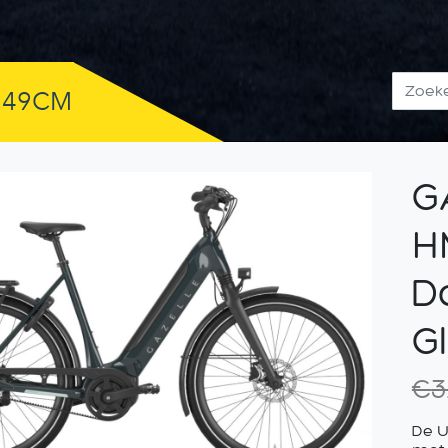
M
 49CM
G
H
D
G
€
3
De U