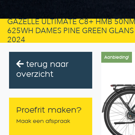
GAZELLE ULTIMATE C8+ HMB 50N
625WH DAMES PINE GREEN GLANS
2024
Aanbieding!
terug naar
overzicht
Proefrit maken?
Maak een afspraak