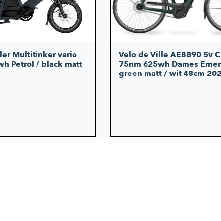
er Multitinker vario
Velo de Ville AEB890 5v 
h Petrol / black matt
75nm 625wh Dames Emer
green matt / wit 48cm 20
2.999,00
Oorspronkelijke
Huidige
prijs
prijs
was:
is:
€3.649,00.
€2.999,00.