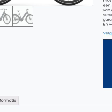
met 
een 
van 
vers
gara
En v
Verge
nformatie