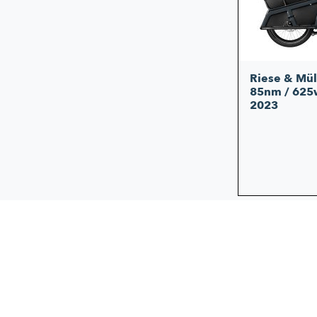
Riese & Müll
85nm / 625w
2023
Aanbieding!