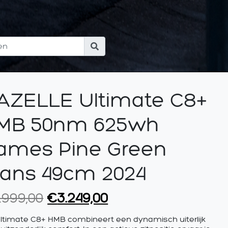
AZELLE Ultimate C8+
MB 50nm 625wh
ames Pine Green
lans 49cm 2024
Oorspronkelijke
Huidige
.999,00
€
3.249,00
prijs
prijs
ltimate C8+ HMB combineert een dynamisch uiterlijk