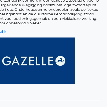
was:
is:
uitzonderlijk comfort. In een actieve zitpositie ervaar je
uitgekiende wegligging dankzij het lage zwaartepunt
€3.999,00.
€3.249,00.
de fiets. Onderhoudsarme onderdelen zoals de Nexus
nellingsnaaf en de duurzame riemaandrijving staan
nt voor bedieningsgemak en een vlekkeloze werking.
oor onbezorgd rijplezier!
lijk