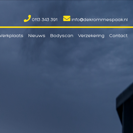
0113 343 391
info@dekrommespaak.nl
erkplaats
Nieuws
Bodyscan
Verzekering
Contact