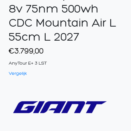
8v 75nm 500wh
CDC Mountain Air L
55cm L 2027
€
3.799,00
AnyTour E+ 3 LST
Vergelijk