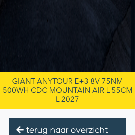
GIANT ANYTOUR E+3 8V 75NM
500WH CDC MOUNTAIN AIR L 55CM
L 2027
terug naar overzicht