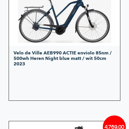
was:
is:
€3.649
€2.999
Velo de Ville AEB990 ACTIE enviolo 85nm /
500wh Heren Night blue matt / wit 50cm
2023
4.769,00