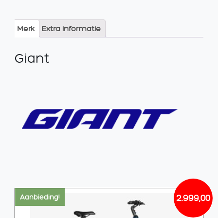
Merk
Extra informatie
Giant
2.999,00
Aanbieding!
Oorsp
Huidi
prijs
prijs