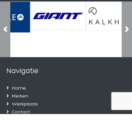
Previous
Ne
Navigatie
Home
Merken
Werkplaats
Contact
Privacy Policy