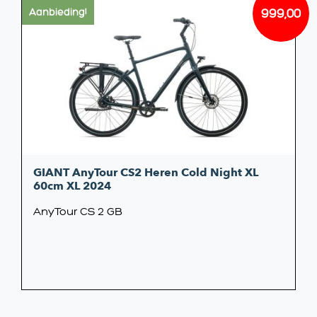
999,00
Aanbieding!
Oorsp
Huidi
prijs
prijs
was:
is:
€1.249
€999,
GIANT AnyTour CS2 Heren Cold Night XL
60cm XL 2024
AnyTour CS 2 GB