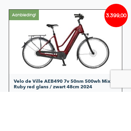
3.399,00
Aanbieding!
Oorsp
Huidi
prijs
prijs
was:
is:
€3.919
€3.399
Velo de Ville AEB490 7v 50nm 500wh Mixed
Ruby red glans / zwart 48cm 2024