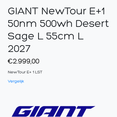
GIANT NewTour E+1
50nm 500wh Desert
Sage L 55cm L
2027
€
2.999,00
NewTour E+ 1 LST
Vergelijk