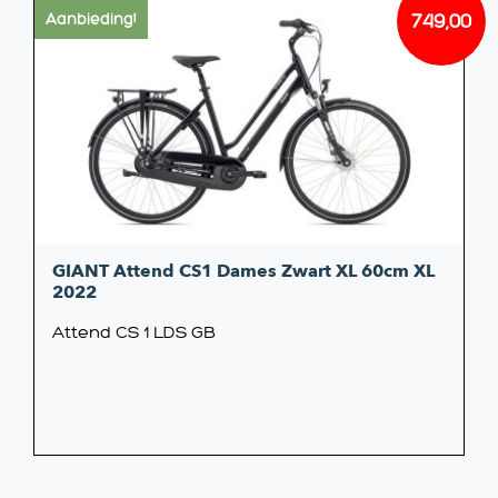
749,00
Aanbieding!
Oorsp
Huidi
prijs
prijs
was:
is:
€849,
€749,0
GIANT Attend CS1 Dames Zwart XL 60cm XL
2022
Attend CS 1 LDS GB