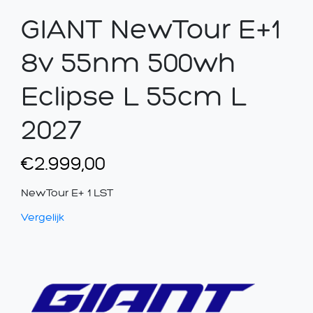
GIANT NewTour E+1
8v 55nm 500wh
Eclipse L 55cm L
2027
€
2.999,00
NewTour E+ 1 LST
Vergelijk