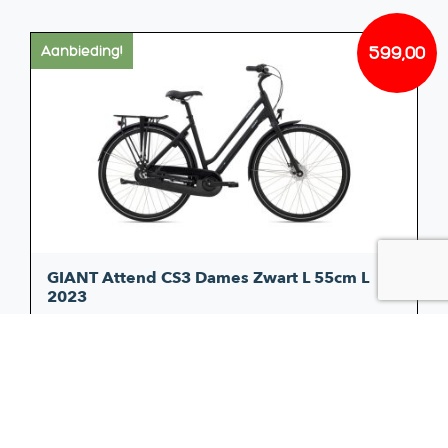
599,00
Aanbieding!
Oorsp
Huidi
prijs
prijs
was:
is:
€699,
€599,
GIANT Attend CS3 Dames Zwart L 55cm L
2023
Attend CS 3 LDS GB