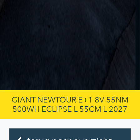
GIANT NEWTOUR E+1 8V 55NM
500WH ECLIPSE L 55CM L 2027