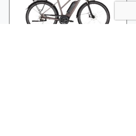
KALKHOFF ENDEAVOUR 1.B MOVE 8v 75nm
545wh Mixed Jetgrey Matt S 45cm 28 Inch
2024
KALKHOFF ENDEAVOUR 1.B MOVE jetgrey
matt 28 Inch DAMES Bosch Performance Line
Smart System
3.599,00