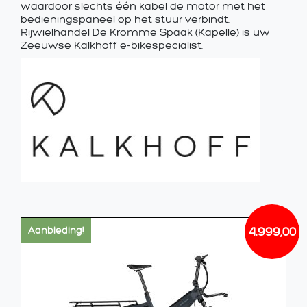
waardoor slechts één kabel de motor met het
bedieningspaneel op het stuur verbindt.
Rijwielhandel De Kromme Spaak (Kapelle) is uw
Zeeuwse Kalkhoff e-bikespecialist.
4.999,00
Aanbieding!
Oorsp
Huidi
prijs
prijs
was:
is:
€6.583
€4.999