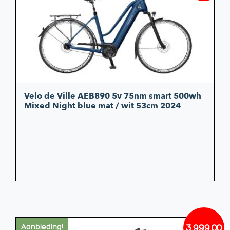
was:
is:
€4.349
€3.799
Velo de Ville AEB890 5v 75nm smart 500wh
Mixed Night blue mat / wit 53cm 2024
3.999,00
Aanbieding!