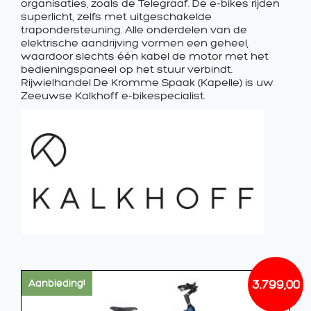
organisaties, zoals de Telegraaf. De e-bikes rijden
superlicht, zelfs met uitgeschakelde
trapondersteuning. Alle onderdelen van de
elektrische aandrijving vormen een geheel,
waardoor slechts één kabel de motor met het
bedieningspaneel op het stuur verbindt.
Rijwielhandel De Kromme Spaak (Kapelle) is uw
Zeeuwse Kalkhoff e-bikespecialist.
3.799,00
Aanbieding!
Oorsp
Huidi
prijs
prijs