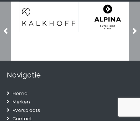
Previous
Ne
Navigatie
Home
Merken
Werkplaats
Contact
Privacy Policy