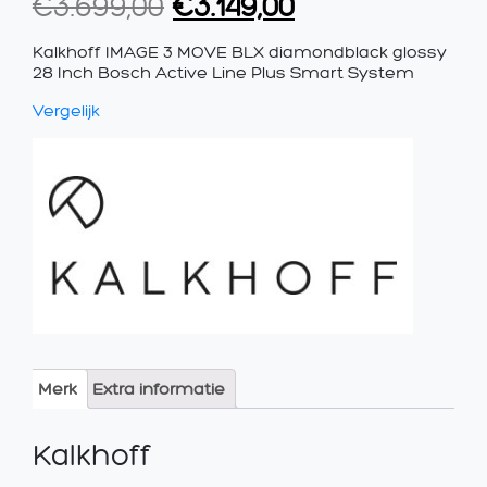
Oorspronkelijke
Huidige
€
3.699,00
€
3.149,00
prijs
prijs
Kalkhoff IMAGE 3 MOVE BLX diamondblack glossy
was:
is:
28 Inch Bosch Active Line Plus Smart System
€3.699,00.
€3.149,00.
Vergelijk
Merk
Extra informatie
Kalkhoff