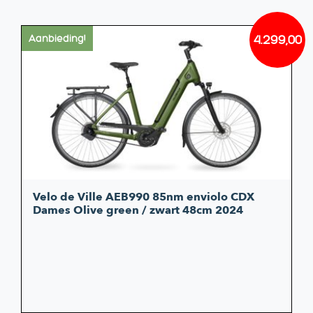
4.299,00
Aanbieding!
Oorsp
Huidi
prijs
prijs
was:
is:
€4.939
€4.299
Velo de Ville AEB990 85nm enviolo CDX
Dames Olive green / zwart 48cm 2024