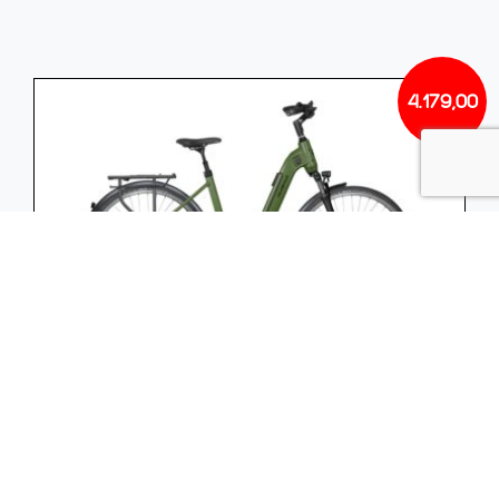
4.179,00
Velo de Ville CEB590 5v CDX 55nm 400wh
Dames Olive green / zwart 53cm L 2024