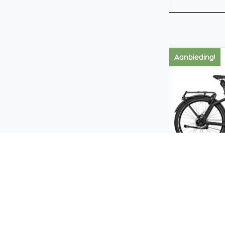
Aanbieding!
Riese & Mül
rohloff 85n
matt 53cm 