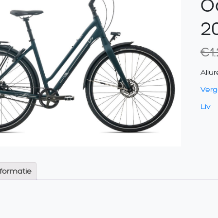
O
2
€
1
Allu
Verge
Liv
nformatie