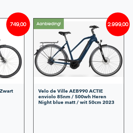
749,00
2.999,00
Aanbieding!
Oorspronkelijke
Huidige
Oorsp
Huidi
prijs
prijs
prijs
prijs
was:
is:
was:
is:
€849,00.
€749,00.
€3.649
€2.999
Zwart
Velo de Ville AEB990 ACTIE
enviolo 85nm / 500wh Heren
Night blue matt / wit 50cm 2023