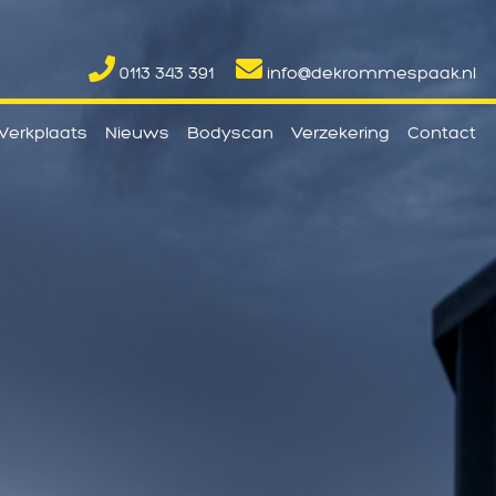
0113 343 391
info@dekrommespaak.nl
erkplaats
Nieuws
Bodyscan
Verzekering
Contact