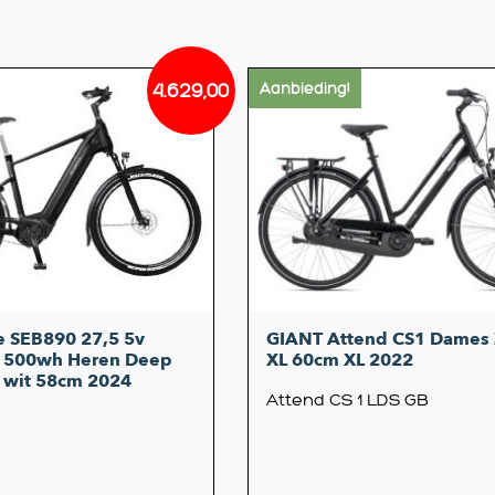
4.629,00
Aanbieding!
le SEB890 27,5 5v
GIANT Attend CS1 Dames 
 500wh Heren Deep
XL 60cm XL 2022
/ wit 58cm 2024
Attend CS 1 LDS GB