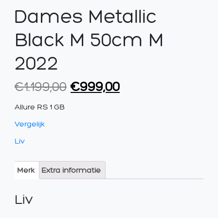
Dames Metallic
Black M 50cm M
2022
Oorspronkelijke
Huidige
€
1.199,00
€
999,00
prijs
prijs
Allure RS 1 GB
was:
is:
Vergelijk
€1.199,00.
€999,00.
Liv
Merk
Extra informatie
Liv