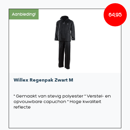
64,95
Aanbieding!
Oorsp
Huidi
prijs
prijs
was:
is:
€65,9
€64,9
Willex Regenpak Zwart M
* Gemaakt van stevig polyester * Verstel- en
opvouwbare capuchon * Hoge kwaliteit
reflecte