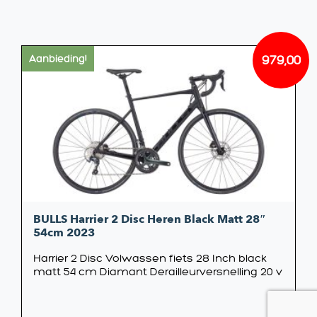
979,00
Aanbieding!
Oorsp
Huidi
prijs
prijs
was:
is:
€1.499
€979,
BULLS Harrier 2 Disc Heren Black Matt 28″
54cm 2023
Harrier 2 Disc Volwassen fiets 28 Inch black
matt 54 cm Diamant Derailleurversnelling 20 v