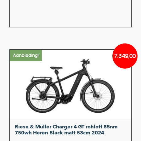
7.349,00
Aanbieding!
Oorsp
Huidi
prijs
prijs
was:
is:
€8.66
€7.349
Riese & Müller Charger 4 GT rohloff 85nm
750wh Heren Black matt 53cm 2024