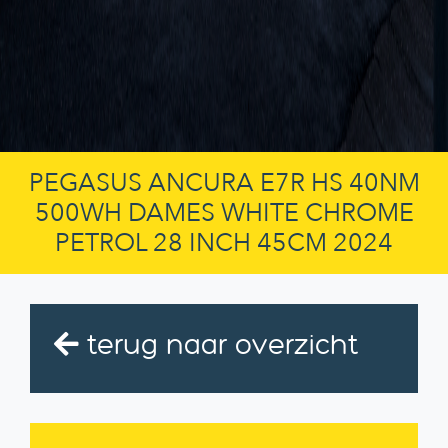
PEGASUS ANCURA E7R HS 40NM
500WH DAMES WHITE CHROME
PETROL 28 INCH 45CM 2024
terug naar overzicht