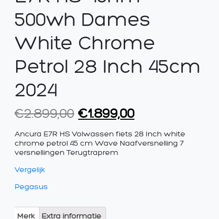
500wh Dames
White Chrome
Petrol 28 Inch 45cm
2024
Oorspronkelijke
Huidige
€
2.899,00
€
1.899,00
prijs
prijs
Ancura E7R HS Volwassen fiets 28 Inch white
was:
is:
chrome petrol 45 cm Wave Naafversnelling 7
versnellingen Terugtraprem
€2.899,00.
€1.899,00.
Vergelijk
Pegasus
Merk
Extra informatie