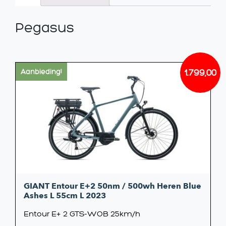
Pegasus
1.799,00
Aanbieding!
Oorsp
Huidi
prijs
prijs
was:
is:
€2.449
€1.799
GIANT Entour E+2 50nm / 500wh Heren Blue
Ashes L 55cm L 2023
Entour E+ 2 GTS-WOB 25km/h