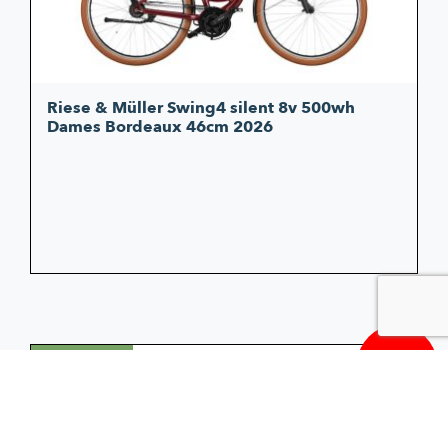
Riese & Müller Swing4 silent 8v 500wh
Dames Bordeaux 46cm 2026
3.949,00
Aanbieding!
Oorsp
Huidi
prijs
prijs
was:
is:
€4.539
€3.949