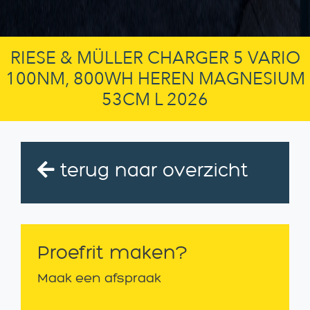
RIESE & MÜLLER CHARGER 5 VARIO
100NM, 800WH HEREN MAGNESIUM
53CM L 2026
terug naar overzicht
Proefrit maken?
Maak een afspraak