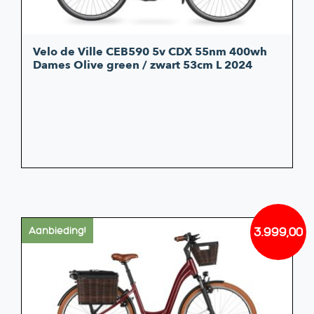
Velo de Ville CEB590 5v CDX 55nm 400wh
Dames Olive green / zwart 53cm L 2024
3.999,00
Aanbieding!
Oorsp
Huidi
prijs
prijs
was:
is:
€4.486
€3.999