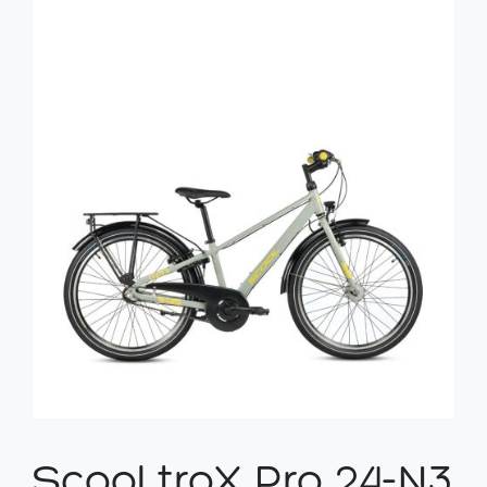
Scool troX Pro 24-N3