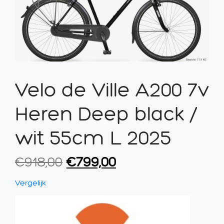
Velo de Ville A200 7v
Heren Deep black /
wit 55cm L 2025
Oorspronkelijke
Huidige
€
918,00
€
799,00
prijs
prijs
Vergelijk
was:
is:
€918,00.
€799,00.