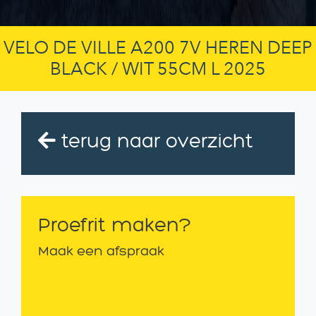
VELO DE VILLE A200 7V HEREN DEEP
BLACK / WIT 55CM L 2025
terug naar overzicht
Proefrit maken?
Maak een afspraak