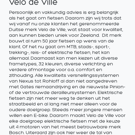
Velo de Ville
Persoonlijk en vakkundig advies is erg belangrijk
als het gaat om fietsen. Daarom zijn wij trots dat
wij vanaf nu onze klanten het gerenommeerde
Duitse merk Velo de Ville, wat staat voor kwaliteit,
aan kunnen bieden uniek voor Zeeland. Dit merk
bouwt al ruim 50 jaar fietsen op wens van de
klant. Of het nu gaat om MTB, stads-, sport-,
trekking-, reis- of elektrische fietsen, het kan
allemaal. Daarnaast kan men kiezen uit diverse
frametypes, 32 kleuren, diverse verlichting en
verdere afmontage voor o.a. comfort en
zithouding. Alle kwaliteits versnellingssystemen
van Nexus tot Rohloff al dan niet aangedreven
met Gates riemaandrijving en de nieuwste Pinion-
of de vertrouwde derailleursystemen. Elektrische
fietsen zijn niet meer weg te denken uit het
straatbeeld en al lang niet meer alleen voor de
oudere doelgroep. Steeds meer jongere mensen
willen een E-bike. Daarom maakt Velo de Ville voor
elke doelgroep elektrische fietsen met de keuze
uit 4 motoren van het meest betrouwbare merk
Bosch. Uiteraard zijn ook hier weer de tal van