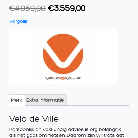
Oorspronkelijke
Huidige
€
4.069,00
€
3.559,00
prijs
prijs
Vergelijk
was:
is:
€4.069,00.
€3.559,00.
Merk
Extra informatie
Velo de Ville
Persoonlijk en vakkundig advies is erg belangrijk
als het gaat om fietsen. Daarom zijn wij trots dat