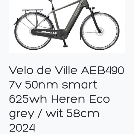
Velo de Ville AEB490
7v 50nm smart
625wh Heren Eco
grey / wit 58cm
2024