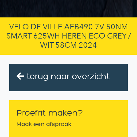
VELO DE VILLE AEB490 7V 50NM
SMART 625WH HEREN ECO GREY /
WIT 58CM 2024
terug naar overzicht
Proefrit maken?
Maak een afspraak