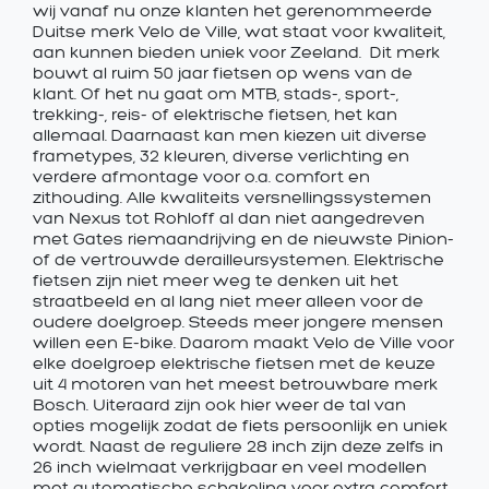
wij vanaf nu onze klanten het gerenommeerde
Duitse merk Velo de Ville, wat staat voor kwaliteit,
aan kunnen bieden uniek voor Zeeland. Dit merk
bouwt al ruim 50 jaar fietsen op wens van de
klant. Of het nu gaat om MTB, stads-, sport-,
trekking-, reis- of elektrische fietsen, het kan
allemaal. Daarnaast kan men kiezen uit diverse
frametypes, 32 kleuren, diverse verlichting en
verdere afmontage voor o.a. comfort en
zithouding. Alle kwaliteits versnellingssystemen
van Nexus tot Rohloff al dan niet aangedreven
met Gates riemaandrijving en de nieuwste Pinion-
of de vertrouwde derailleursystemen. Elektrische
fietsen zijn niet meer weg te denken uit het
straatbeeld en al lang niet meer alleen voor de
oudere doelgroep. Steeds meer jongere mensen
willen een E-bike. Daarom maakt Velo de Ville voor
elke doelgroep elektrische fietsen met de keuze
uit 4 motoren van het meest betrouwbare merk
Bosch. Uiteraard zijn ook hier weer de tal van
opties mogelijk zodat de fiets persoonlijk en uniek
wordt. Naast de reguliere 28 inch zijn deze zelfs in
26 inch wielmaat verkrijgbaar en veel modellen
met automatische schakeling voor extra comfort