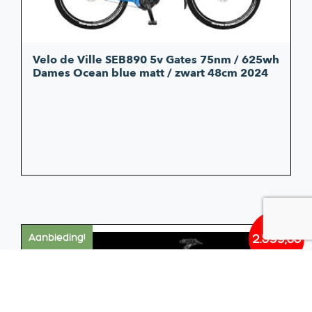
Velo de Ville SEB890 5v Gates 75nm / 625wh
Dames Ocean blue matt / zwart 48cm 2024
2.599,00
Aanbieding!
Oorsp
Huidi
prijs
prijs
was:
is:
€2.824
€2.599