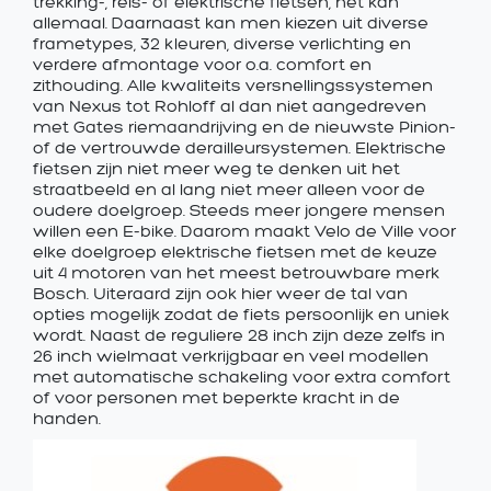
trekking-, reis- of elektrische fietsen, het kan
allemaal. Daarnaast kan men kiezen uit diverse
frametypes, 32 kleuren, diverse verlichting en
verdere afmontage voor o.a. comfort en
zithouding. Alle kwaliteits versnellingssystemen
van Nexus tot Rohloff al dan niet aangedreven
met Gates riemaandrijving en de nieuwste Pinion-
of de vertrouwde derailleursystemen. Elektrische
fietsen zijn niet meer weg te denken uit het
straatbeeld en al lang niet meer alleen voor de
oudere doelgroep. Steeds meer jongere mensen
willen een E-bike. Daarom maakt Velo de Ville voor
elke doelgroep elektrische fietsen met de keuze
uit 4 motoren van het meest betrouwbare merk
Bosch. Uiteraard zijn ook hier weer de tal van
opties mogelijk zodat de fiets persoonlijk en uniek
wordt. Naast de reguliere 28 inch zijn deze zelfs in
26 inch wielmaat verkrijgbaar en veel modellen
met automatische schakeling voor extra comfort
of voor personen met beperkte kracht in de
handen.