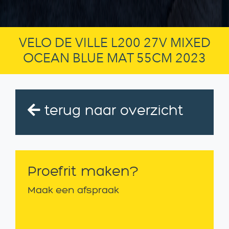
VELO DE VILLE L200 27V MIXED
OCEAN BLUE MAT 55CM 2023
terug naar overzicht
Proefrit maken?
Maak een afspraak