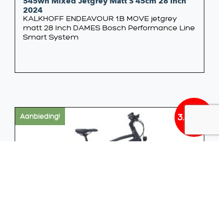
545wh Mixed Jetgrey Matt S 45cm 28 Inch
2024
KALKHOFF ENDEAVOUR 1.B MOVE jetgrey
matt 28 Inch DAMES Bosch Performance Line
Smart System
3.499,00
Aanbieding!
Oorsp
Huidi
prijs
prijs
was:
is:
€5.299
€3.499