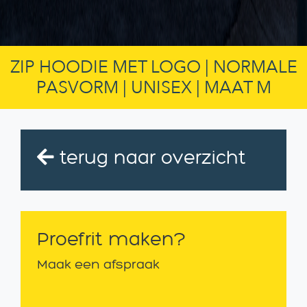
ZIP HOODIE MET LOGO | NORMALE
PASVORM | UNISEX | MAAT M
terug naar overzicht
Proefrit maken?
Maak een afspraak