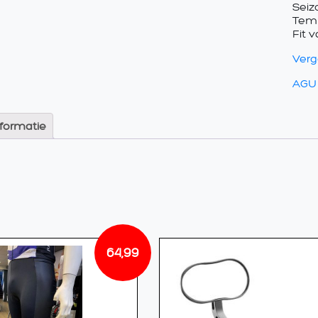
Seiz
Tempe
Fit 
Verge
AGU
nformatie
64,99