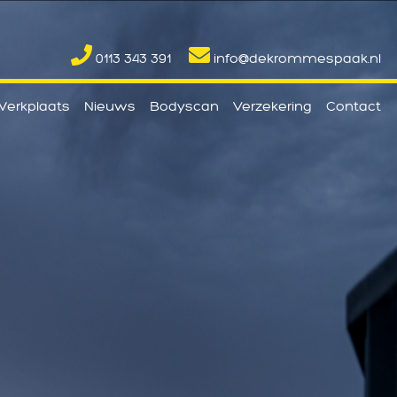
0113 343 391
info@dekrommespaak.nl
erkplaats
Nieuws
Bodyscan
Verzekering
Contact