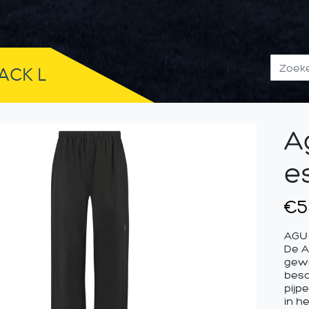
ACK L
A
es
€
5
AGU
De A
gewi
besc
pijp
in h