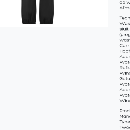
op w
Afme
Tec
Wasi
slui
(pro
wasv
Comm
Hoof
Ade
Wate
Refl
Wind
Geta
Wat
Ade
Wate
Wind
Prod
Manc
Type
Twee