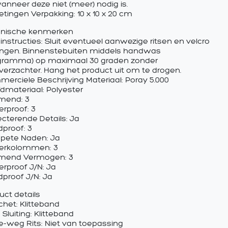
anneer deze niet (meer) nodig is.
tingen Verpakking: 10 x 10 x 20 cm
hnische kenmerken
nstructies: Sluit eventueel aanwezige ritsen en velcro
tingen. Binnenstebuiten middels handwas
gramma) op maximaal 30 graden zonder
erzachter. Hang het product uit om te drogen.
erciele Beschrijving Materiaal: Poray 5.000
dmateriaal: Polyester
mend: 3
rproof: 3
ecterende Details: Ja
proof: 3
pete Naden: Ja
erkolommen: 3
mend Vermogen: 3
rproof J/N: Ja
proof J/N: Ja
uct details
het: Klitteband
 Sluiting: Klitteband
-weg Rits: Niet van toepassing