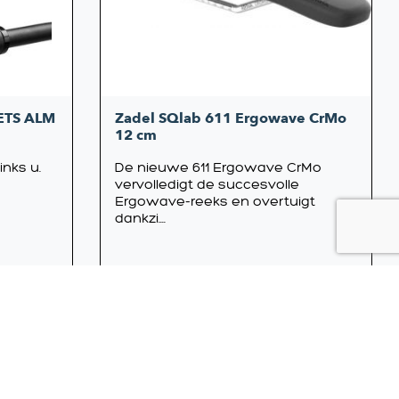
ETS ALM
Zadel SQlab 611 Ergowave CrMo
12 cm
nks u.
De nieuwe 611 Ergowave CrMo
vervolledigt de succesvolle
Ergowave-reeks en overtuigt
dankzi....