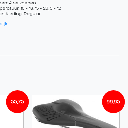
oen: 4-seizoenen
ratuur: 10 – 18, 15 – 23, 5 – 12
van Kleding: Regular
lijk
55,75
99,95