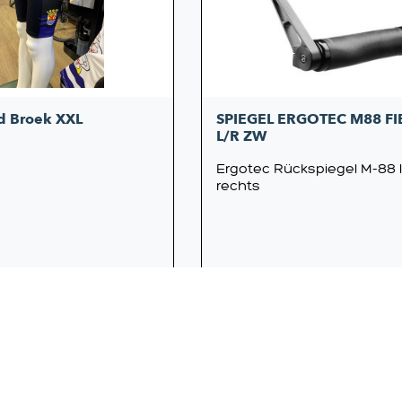
d Broek XXL
SPIEGEL ERGOTEC M88 FI
L/R ZW
Ergotec Rückspiegel M-88 li
rechts
99,95