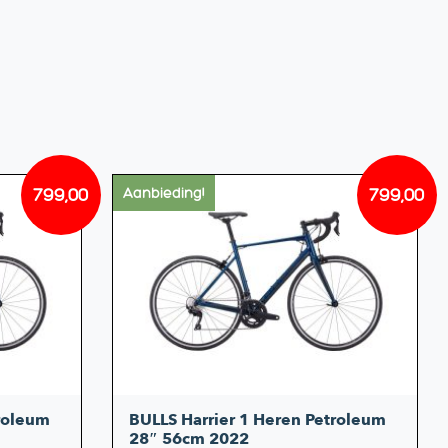
799,00
799,00
Aanbieding!
Oorspronkelijke
Huidige
Oorsp
Huidi
prijs
prijs
prijs
prijs
was:
is:
was:
is:
€1.199,00.
€799,00.
€1.199
€799,
troleum
BULLS Harrier 1 Heren Petroleum
28″ 56cm 2022