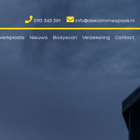
0113 343 391
info@dekrommespaak.nl
erkplaats
Nieuws
Bodyscan
Verzekering
Contact