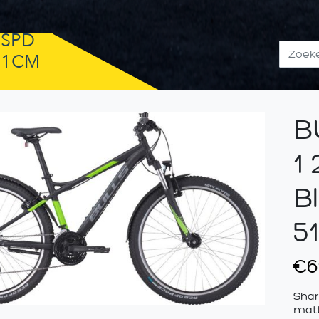
-SPD
51CM
B
1
B
5
€
6
Shar
matt