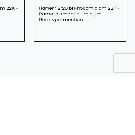
am 22K –
Harrier 1 Er28 bl Fh56cm diam 22K –
 –
frame: diamant aluminium –
Remtype: mechan....