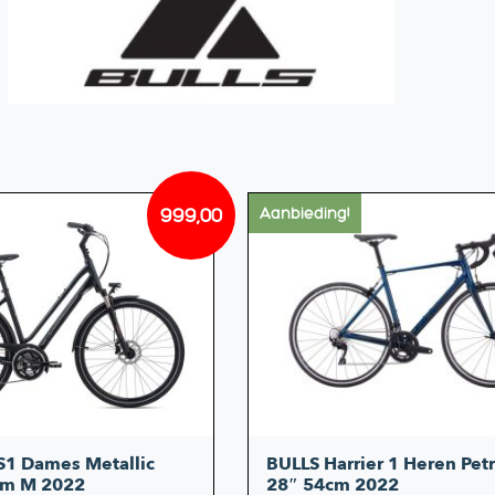
999,00
Aanbieding!
Oorspronkelijke
Huidige
prijs
prijs
was:
is:
€1.199,00.
€999,00.
RS1 Dames Metallic
BULLS Harrier 1 Heren Pe
cm M 2022
28″ 54cm 2022