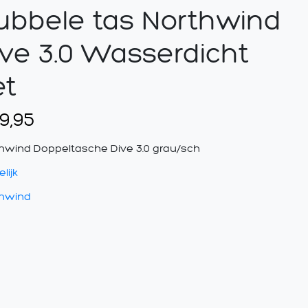
ubbele tas Northwind
ive 3.0 Wasserdicht
et
9,95
hwind Doppeltasche Dive 3.0 grau/sch
lijk
thwind