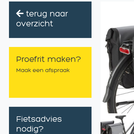
terug naar
overzicht
Proefrit maken?
Maak een afspraak
Fietsadvies
nodig?