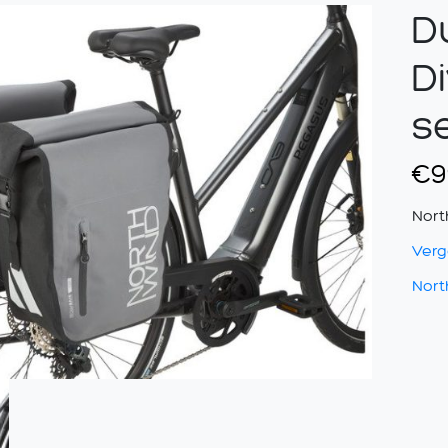
D
D
s
€
9
Nort
Verge
Nor