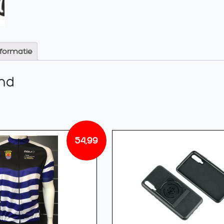
nformatie
nd
54,99