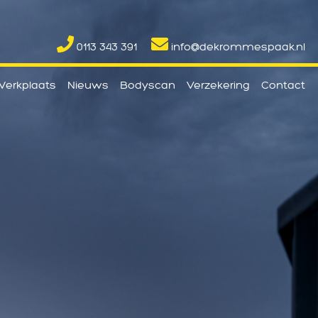
0113 343 391
info@dekrommespaak.nl
erkplaats
Nieuws
Bodyscan
Verzekering
Contact