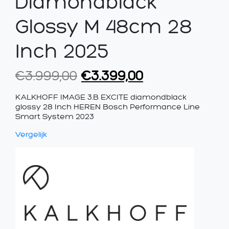
Diamondblack
Glossy M 48cm 28
Inch 2025
Oorspronkelijke
Huidige
€
3.999,00
€
3.399,00
prijs
prijs
KALKHOFF IMAGE 3.B EXCITE diamondblack
was:
is:
glossy 28 Inch HEREN Bosch Performance Line
Smart System 2023
€3.999,00.
€3.399,00.
Vergelijk