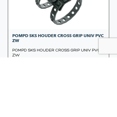
POMPD SKS HOUDER CROSS GRIP UNIV PVC
ZW
POMPD SKS HOUDER CROSS GRIP UNIV PVC
ZW
17,95
Aanbieding!
Oorsp
Huidi
prijs
prijs
was:
is: