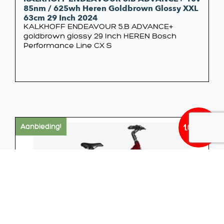
85nm / 625wh Heren Goldbrown Glossy XXL
63cm 29 Inch 2024
KALKHOFF ENDEAVOUR 5.B ADVANCE+
goldbrown glossy 29 Inch HEREN Bosch
Performance Line CX S
1.079,00
Aanbieding!
Oorsp
Huidi
prijs
prijs
was:
is:
€1.353
€1.079