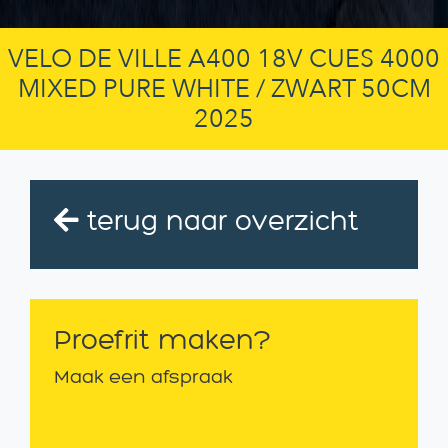
VELO DE VILLE A400 18V CUES 4000
MIXED PURE WHITE / ZWART 50CM
2025
terug naar overzicht
Proefrit maken?
Maak een afspraak